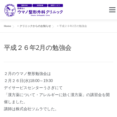
コ
メニ
ン
テ
ン
Home
>
クリニックからのお知らせ
>
平成２６年2月の勉強会
ホーム
クリニック案内
東住吉リハビリセンター
ツ
へ
平成２６年2月の勉強会
ス
訪問リハビリ
求人情報
お問い合わせ
キ
ッ
プ
２月のウマノ整形勉強会は
２月２６日(水)18:00～19:30
デイサービスセンターうさぎにて
「漢方薬について・アレルギーに効く漢方薬」の講習会を開
催しました。
講師は株式会社ツムラでした。