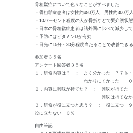
骨粗鬆症について色々なことが学べました
・骨粗鬆症患者は女性約980万人、男性約300
・10パーセント程度の人が骨折などで要介護状
・日本の骨粗鬆症患者は諸外国に比べて減少して
・予防にはビタミンDが有効
・日光に15分～30分程度当たることで改善できる
参加者３５名
アンケート回答者３５名
１．研修内容は？ ： よく分かった ７７％・
わかりにくかった ０
２．内容に興味が持てた？ ： 興味が持
興味は持てなかった
３．研修が役に立つと思う？ ： 役に立つ 
役に立たない ０％
自由筆記