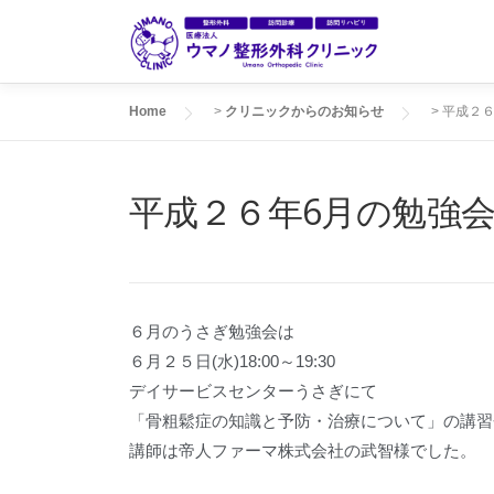
コ
ン
テ
ン
Home
>
クリニックからのお知らせ
>
平成２６
ツ
へ
ス
平成２６年6月の勉強
キ
ッ
プ
６月のうさぎ勉強会は
６月２５日(水)18:00～19:30
デイサービスセンターうさぎにて
「骨粗鬆症の知識と予防・治療について」の講習
講師は帝人ファーマ株式会社の武智様でした。