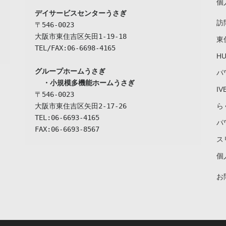
個
デイサービスセンターうさぎ
訪
〒546-0023

大阪市東住吉区矢田1-19-18

東
TEL/FAX:06-6698-4165

H
グループホームうさぎ

パ
  ・小規模多機能ホームうさぎ
I
〒546-0023

大阪市東住吉区矢田2-17-26

ら
TEL:06-6693-4165

パ
FAX:06-6693-8567
ス
個
お