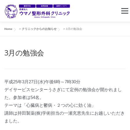
コ
メニ
ン
テ
ン
Home
>
クリニックからのお知らせ
>
3月の勉強会
ホーム
クリニック案内
東住吉リハビリセンター
ツ
へ
3月の勉強会
ス
訪問リハビリ
求人情報
お問い合わせ
キ
ッ
プ
平成25年3月27日(水)午後6時～7時30分
デイサービスセンターうさぎにて定例の勉強会が開かれまし
た。参加者は54名。
テーマは「心臓病と鬱病・２つの心に効く油」
講師は持田製薬(株)学術担当の一瀬充恵先生にお越しいただき
ました。