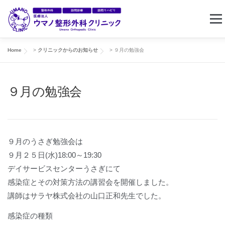
コ
メニ
ン
テ
ン
Home
>
クリニックからのお知らせ
>
９月の勉強会
ホーム
クリニック案内
東住吉リハビリセンター
ツ
へ
９月の勉強会
ス
訪問リハビリ
求人情報
お問い合わせ
キ
ッ
プ
９月のうさぎ勉強会は
９月２５日(水)18:00～19:30
デイサービスセンターうさぎにて
感染症とその対策方法の講習会を開催しました。
講師はサラヤ株式会社の山口正和先生でした。
感染症の種類