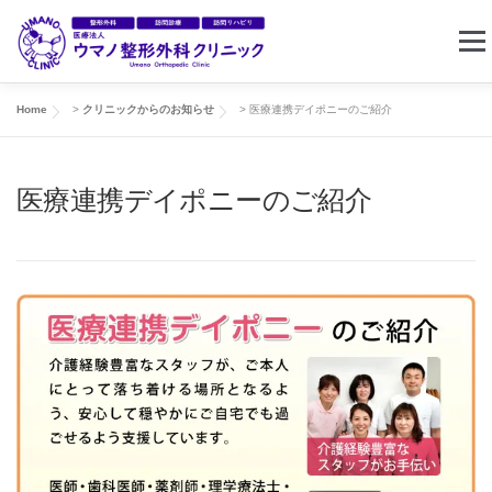
コ
メニ
ン
テ
ン
Home
>
クリニックからのお知らせ
>
医療連携デイポニーのご紹介
ホーム
クリニック案内
東住吉リハビリセンター
ツ
へ
医療連携デイポニーのご紹介
ス
訪問リハビリ
求人情報
お問い合わせ
キ
ッ
プ