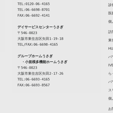
TEL:0120-06-4165

診
TEL:06-6698-8701

医
FAX:06-6692-4141

個
デイサービスセンターうさぎ
訪
〒546-0023

大阪市東住吉区矢田1-19-18

東
TEL/FAX:06-6698-4165

H
グループホームうさぎ

パ
  ・小規模多機能ホームうさぎ
I
〒546-0023

大阪市東住吉区矢田2-17-26

ら
TEL:06-6693-4165

パ
FAX:06-6693-8567
ス
個
お