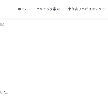
ホーム
クリニック案内
東住吉リハビリセンター
強会
会
した。