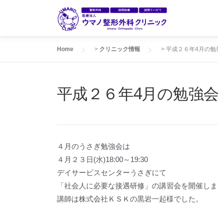
コ
ン
テ
ン
Home
>
クリニック情報
>
平成２６年4月の勉
ツ
へ
ス
平成２６年4月の勉強
キ
ッ
プ
４月のうさぎ勉強会は
４月２３日(水)18:00～19:30
デイサービスセンターうさぎにて
「社会人に必要な接遇研修」の講習会を開催しま
講師は株式会社ＫＳＫの黒岩一起様でした。