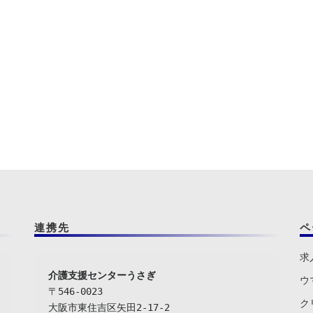
連携先
ペ
求
介護支援センターうさぎ
ウ
〒546-0023

ク
大阪市東住吉区矢田2-17-2
