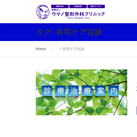
コ
ン
テ
ン
タグ:
在宅ケア往診
ツ
へ
Home
>
在宅ケア往診
ス
キ
ッ
プ