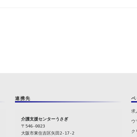
連携先
ペ
求
介護支援センターうさぎ
ウ
〒546-0023

ク
大阪市東住吉区矢田2-17-2
