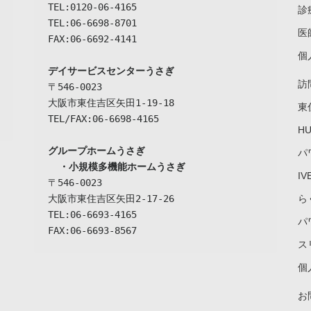
TEL:0120-06-4165

診
TEL:06-6698-8701

医
FAX:06-6692-4141

個
デイサービスセンターうさぎ
訪
〒546-0023

大阪市東住吉区矢田1-19-18

東
TEL/FAX:06-6698-4165

H
グループホームうさぎ

パ
  ・小規模多機能ホームうさぎ
I
〒546-0023

大阪市東住吉区矢田2-17-26

ら
TEL:06-6693-4165

パ
FAX:06-6693-8567
ス
個
お