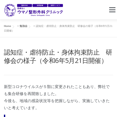
コ
メニ
ン
テ
ン
Home
>
勉強会
>
認知症・虐待防止・身体拘束防止 研修会の様子（令和6年5月21
ホーム
クリニック案内
東住吉リハビリセンター
ツ
日開催）
へ
ス
訪問リハビリ
求人情報
お問い合わせ
認知症・虐待防止・身体拘束防止 研
キ
修会の様子（令和6年5月21日開催）
ッ
プ
新型コロナウイルスが５類に変更されたこともあり、弊社で
も集合研修を再開致しました。
今後も、地域の感染状況等を把握しながら、実施していきた
いと考えています。