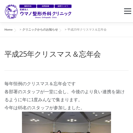
コ
メニ
ン
テ
ン
Home
>
クリニックからのお知らせ
>
平成25年クリスマス＆忘年会
ホーム
クリニック案内
東住吉リハビリセンター
ツ
へ
平成25年クリスマス＆忘年会
ス
訪問リハビリ
求人情報
お問い合わせ
キ
ッ
プ
毎年恒例のクリスマス＆忘年会です
各部署のスタッフが一堂に会し、今後のより良い連携を築け
るように年に1度みんなで集まります。
今年は65名のスタッフが参加しました。