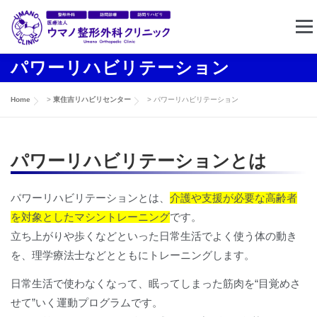
コ
メニ
ン
テ
パワーリハビリテーション
ン
ホーム
クリニック案内
東住吉リハビリセンター
ツ
Home
>
東住吉リハビリセンター
>
パワーリハビリテーション
へ
ス
訪問リハビリ
求人情報
お問い合わせ
キ
パワーリハビリテーションとは
ッ
プ
パワーリハビリテーションとは、
介護や支援が必要な高齢者
を対象としたマシントレーニング
です。
立ち上がりや歩くなどといった日常生活でよく使う体の動き
を、理学療法士などとともにトレーニングします。
日常生活で使わなくなって、眠ってしまった筋肉を“目覚めさ
せて”いく運動プログラムです。