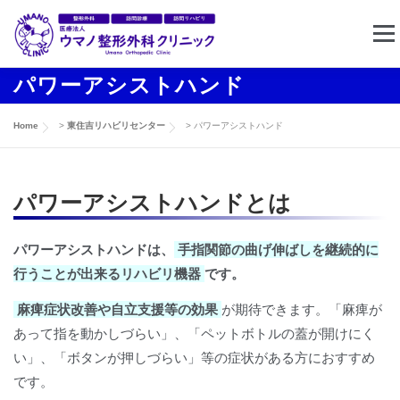
コ
メニ
ン
テ
パワーアシストハンド
ン
ホーム
クリニック案内
東住吉リハビリセンター
ツ
Home
>
東住吉リハビリセンター
>
パワーアシストハンド
へ
ス
訪問リハビリ
求人情報
お問い合わせ
キ
パワーアシストハンドとは
ッ
プ
パワーアシストハンドは、
手指関節の曲げ伸ばしを継続的に
行うことが出来るリハビリ機器
です。
麻痺症状改善や自立支援等の効果
が期待できます。「麻痺が
あって指を動かしづらい」、「ペットボトルの蓋が開けにく
い」、「ボタンが押しづらい」等の症状がある方におすすめ
です。