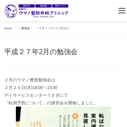
コ
メニ
ン
テ
ン
Home
>
勉強会
>
平成２７年2月の勉強会
ホーム
クリニック案内
東住吉リハビリセンター
ツ
へ
平成２７年2月の勉強会
ス
訪問リハビリ
求人情報
お問い合わせ
キ
ッ
プ
２月のウマノ整形勉強会は
２月２５日(水)18:00～19:30
デイサービスセンターうさぎにて
「転倒予防について」の講習会を開催しました。