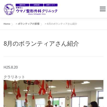
コ
メニ
ン
テ
ン
Home
>
ボランティアの皆様
>
8月のボランティアさん紹介
ホーム
クリニック案内
東住吉リハビリセンター
ツ
へ
8月のボランティアさん紹介
ス
訪問リハビリ
求人情報
お問い合わせ
キ
ッ
プ
H25.8.20
クラリネット