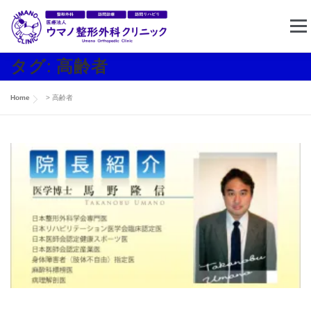
コ
メニ
ン
テ
タグ:
高齢者
ン
ホーム
クリニック案内
東住吉リハビリセンター
ツ
Home
>
高齢者
へ
ス
訪問リハビリ
求人情報
お問い合わせ
キ
ッ
プ