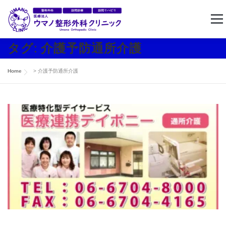
コ
メニ
ン
テ
タグ:
介護予防通所介護
ン
ホーム
クリニック案内
東住吉リハビリセンター
ツ
Home
>
介護予防通所介護
へ
ス
訪問リハビリ
求人情報
お問い合わせ
キ
ッ
プ