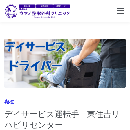
コ
メニュ
ン
テ
ン
ホーム
クリニック案内
東住吉リハビリセンター
ツ
へ
ス
訪問リハビリ
求人情報
お問い合わせ
キ
ッ
プ
職種
デイサービス運転手 東住吉リ
ハビリセンター