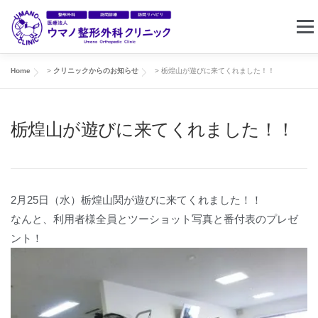
コ
メニ
ン
テ
ン
Home
>
クリニックからのお知らせ
>
栃煌山が遊びに来てくれました！！
ホーム
クリニック案内
東住吉リハビリセンター
ツ
へ
栃煌山が遊びに来てくれました！！
ス
訪問リハビリ
求人情報
お問い合わせ
キ
ッ
プ
2月25日（水）栃煌山関が遊びに来てくれました！！
なんと、利用者様全員とツーショット写真と番付表のプレゼ
ント！