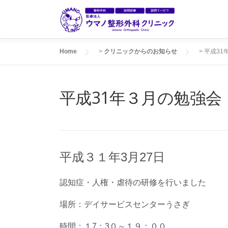
コ
ン
テ
ン
Home
>
クリニックからのお知らせ
>
平成31
ツ
へ
ス
平成31年３月の勉強会
キ
ッ
プ
平成３１年3月27日
認知症・人権・虐待の研修を行いました
場所：デイサービスセンターうさぎ
時間：１7：3０～１９：００