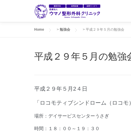
コ
ン
テ
ン
Home
>
勉強会
>
平成２９年５月の勉強会
ツ
へ
ス
平成２９年５月の勉強
キ
ッ
プ
平成２９年５月2４日
「ロコモティブシンドローム（ロコモ
場所：デイサービスセンターうさぎ
時間：１８：００～１９：３０