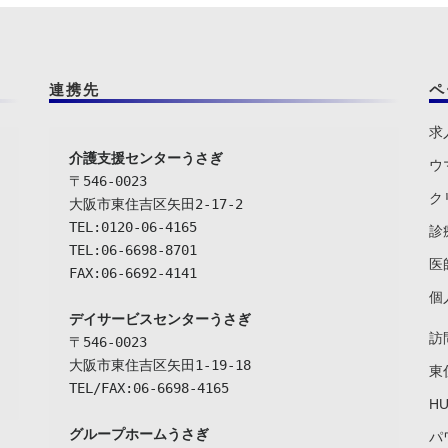
連携先
ペ
求
介護支援センターうさぎ
ウ
〒546-0023

ク
大阪市東住吉区矢田2-17-2

TEL:0120-06-4165

診
TEL:06-6698-8701

医
FAX:06-6692-4141

個
デイサービスセンターうさぎ
訪
〒546-0023

大阪市東住吉区矢田1-19-18

東
TEL/FAX:06-6698-4165

H
グループホームうさぎ

パ